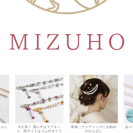
アルに
大人気！ 真ん中はマグネッ
振袖・ウェディングにお勧め
あり
ト、両サイドはゴム付きクリ
のかんざし