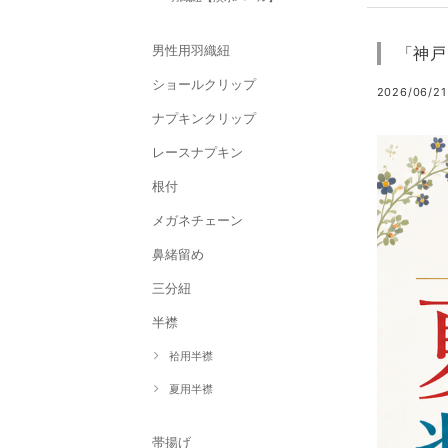
男性用羽織紐
「神戸
ショールクリップ
2026/06/21
ナプキンクリップ
レースナプキン
根付
メガネチェーン
鼻緒留め
三分紐
半襟
袷用半襟
夏用半襟
帯揚げ