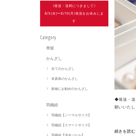
《発送・送料につきまして》
8/5(水)〜8/10(月)発送をお休みしま
す
Category
帯留
かんざし
全てのかんざし
本真珠のかんざし
振袖にお勧めのかんざし
◆発送・送
羽織紐
願いいたし
羽織紐【ノーマルサイズ】
羽織紐【スマートサイズ】
続きを読む
羽織紐【淡水パール】