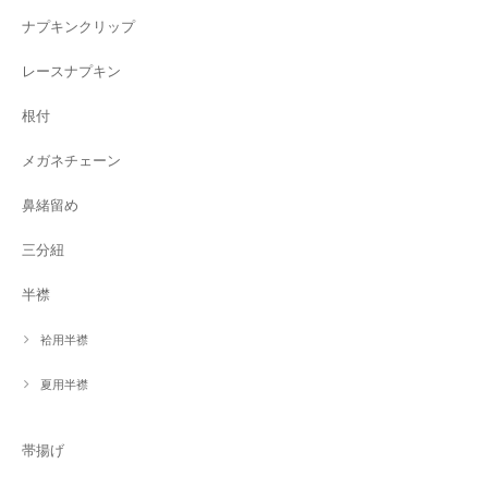
ナプキンクリップ
レースナプキン
根付
メガネチェーン
鼻緒留め
三分紐
半襟
袷用半襟
夏用半襟
帯揚げ