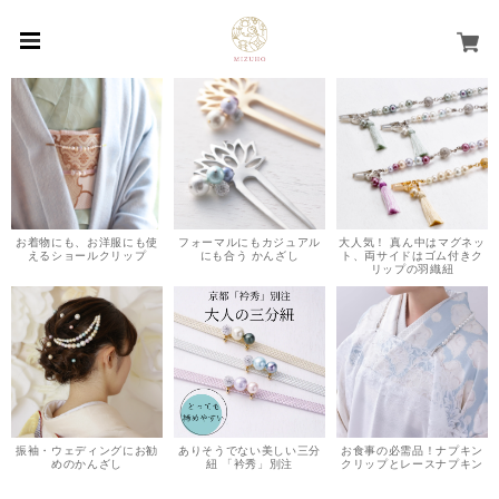
お着物にも、お洋服にも使
フォーマルにもカジュアル
大人気！ 真ん中はマグネッ
えるショールクリップ
にも合う かんざし
ト、両サイドはゴム付きク
リップの羽織紐
振袖・ウェディングにお勧
ありそうでない美しい三分
お食事の必需品！ナプキン
めのかんざし
紐 「衿秀」別注
クリップとレースナプキン