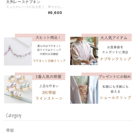
大判レースナプキン
大ぶりのレースが目を惹く、華やかなナプキン。 上質感のあるポリエステル縮緬生地に、繊細なポリエステルレースを贅沢にあしらいました。 見た目はエレガントでありながら、ご自宅でお洗濯が可能。シワになりにくく、アイロンいらずで美しい状態を保てます。 直径約60cmとゆとりのあるサイズ感で、 ✔︎ お食事の際のナプキンとして ✔︎ 大切なお洋服を守るカバーとして ✔︎ お膝掛けとして さまざまなシーンで安心してお使いいただけます。 フォーマルなお席はもちろん、観劇やお食事会など、装いを崩さずスマートに身だしなみを整えたい場面にもおすすめです。 別売りのMIZUHOナプキンクリップと合わせてお使いいただくと、より一層エレガントな印象に。 実用性と美しさを兼ね備えた、大人のためのレースナプキンです。 レースはＡとＢからお選び下さい。 レースＡは在庫限りで、今後はレースＢのみの販売になる予定です。 【サイズ】 ナプキン直径：60cm 【素材】 ポリエステル 100％
¥6,600
Category
帯留