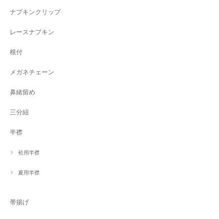
ナプキンクリップ
レースナプキン
根付
メガネチェーン
鼻緒留め
三分紐
半襟
袷用半襟
夏用半襟
帯揚げ