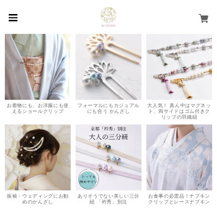
お着物にも、お洋服にも使
フォーマルにもカジュアル
大人気！ 真ん中はマグネッ
えるショールクリップ
にも合う かんざし
ト、両サイドはゴム付きク
リップの羽織紐
振袖・ウェディングにお勧
ありそうでない美しい三分
お食事の必需品！ナプキン
めのかんざし
紐 「衿秀」別注
クリップとレースナプキン