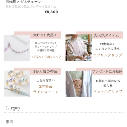
着物用メガネチェーン
着付け教室の先生のお声から生まれたメガネチェーン。 衣紋の外側にかけられるよう長めにできています。 コットンパールで軽く、後ろ姿はまるでネックレスをしているようにエレガント。 ホワイトとキスカの2カラーからお選びください。 ホワイト（画像１〜５枚目） キスカ（画像６〜７枚目） メガネのフレームに通すシリコンゴムの替えを１セット付属します。 お箱に入れてお届けいたします。 【サイズ】 コットンパール直径６ミリ 約８７cm（金具含む） 【素材】 コットンパール・金属・シリコンゴム
¥8,800
Category
帯留