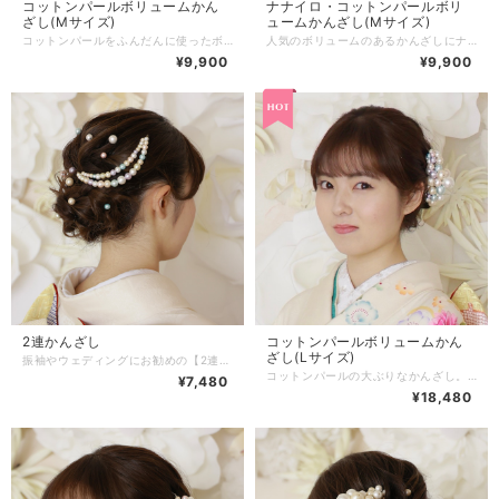
コットンパールボリュームかん
ナナイロ・コットンパールボリ
ざし(Mサイズ)
ュームかんざし(Mサイズ)
コットンパールをふんだんに使ったボリュームのあるかんざしです。 いつもより少し華やかなコーディネートにしたい時に、他の髪飾りとも合わせやすいデザインです。一緒にアレンジすることでさらに華やかにお使いいただけます。 カラーはエレガントな３色、グラデーションになっています。 【商品詳細】 【サイズ】タテ約12㎝×ヨコ約6.5㎝ 【素 材】コットンパール、金属 商品はオリジナルＢＯＸに入れてお届けさせていただきます。 大切な方へのギフトとしていかがでしょうか？ 洋装にも和装にも様々なシチュエーションでお使いいただけます。
人気のボリュームのあるかんざしにナナイロシリーズができました。 ナナイロの名前の通り七色のコットンパールを使用しています。 ほんのり淡いパステルカラーなのでコーディネートしやすく、可愛らしい印象に。 【商品詳細】 【サイズ】タテ約12㎝×ヨコ約6.5㎝ 【素 材】コットンパール、金属 商品はオリジナルＢＯＸに入れてお届けさせていただきます。 大切な方へのギフトとしていかがでしょうか？ 和装、洋装どちらにもお使いいただけます。
¥9,900
¥9,900
2連かんざし
コットンパールボリュームかん
ざし(Lサイズ)
振袖やウェディングにお勧めの【2連かんざし】 【ホワイト】は清楚な雰囲気に。 優しいパステルカラーの【ナナイロ】は可愛いらしく、 シックな【シルバー×ホワイト】は洗練されたイメージに。 合わせる着物やドレスによって、またセットする場所によって色々な使い方ができるかんざしです。 【商品サイズ】 【サイズ】 長さ 約14センチ(かんざしパーツ除く) かんざしパーツの長さ 約7㎝ コットンパールの直径 12mm〜６mm 【素材】 コットンパール・金属 オリジナルのお箱に入れてお届けします。 ※着用画像のその他の商品は付属されておりません。
コットンパールの大ぶりなかんざし。 振袖やウェディングなど、華やかな場はもちろん、和装でも洋装でもお使いいただけます。 大人の女性にこそお選びいただきたいお品です。 パーティやお食事会、カジュアルダウンさせて浴衣にも。 カラーは４色。 ベーシックな【ホワイト×キスカ】 優しいパステルカラーの【ナナイロ】 シックな【シルバー×ホワイト】 存在感のある【レッド】 【商品詳細】 【サイズ】タテ約12㎝×ヨコ約10㎝ 【素 材】コットンパール、金属 商品はオリジナルＢＯＸに入れてお届けさせていただきます。 ※ゆうパックにて発送いたします。(送料無料) ※着用画像に掲載のその他の商品は付属しておりません。
¥7,480
¥18,480