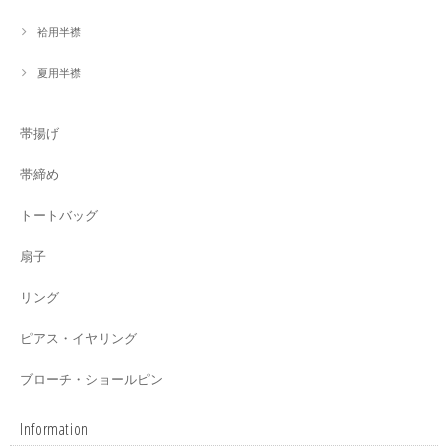
袷用半襟
夏用半襟
帯揚げ
帯締め
トートバッグ
扇子
リング
ピアス・イヤリング
ブローチ・ショールピン
Information