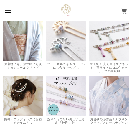
お着物にも、お洋服にも使
フォーマルにもカジュアル
大人気！ 真ん中はマグネッ
えるショールクリップ
にも合う かんざし
ト、両サイドはゴム付きク
リップの羽織紐
振袖・ウェディングにお勧
ありそうでない美しい三分
お食事の必需品！ナプキン
めのかんざし
紐 「衿秀」別注
クリップとレースナプキン