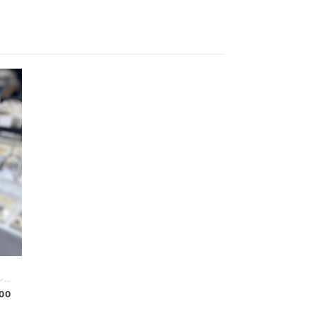
淡水パールの羽織紐。 帯まわりを邪魔しないシンプルなデザイン。 真ん中はワンタッチ式で着脱も簡単です。 上質な淡水パールを選び、金具は全てシルバー製。 しっとりと上品な佇まいになりました。 カラーはナチュラルなホワイトと、馴染みやすいグレー。 Ｓ・Ｍ・Ｌの３サイズからお選びください。 【素材】淡水パール・シルバー 【サイズ】Ｓ（１６cm） Ｍ（１８cm） Ｌ（２０cm） （全てカニカンを含む長さです） Ｓ・Ｍサイズはこちら→ https://mizuhopearl.base.shop/items/72310296 ※淡水パールの形、カラーには多少の個体差がありますことをご了承くださいませ。
800