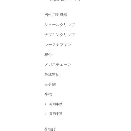
男性用羽織紐
ショールクリップ
ナプキンクリップ
レースナプキン
根付
メガネチェーン
鼻緒留め
三分紐
半襟
袷用半襟
夏用半襟
帯揚げ