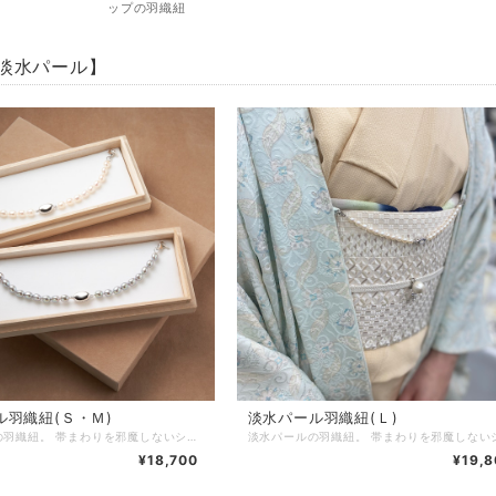
ップの羽織紐
淡水パール】
ル羽織紐(Ｓ・Ｍ)
淡水パール羽織紐(Ｌ)
淡水パールの羽織紐。 帯まわりを邪魔しないシンプルなデザイン。 真ん中はワンタッチ式で着脱も簡単です。 上質な淡水パールを選び、金具は全てシルバー製。 しっとりと上品な佇まいになりました。 カラーはナチュラルなホワイトと、馴染みやすいグレー。 Ｓ・Ｍ・Ｌの３サイズからお選びください。 【素材】淡水パール・シルバー 【サイズ】Ｓ（１６cm） Ｍ（１８cm） Ｌ（２０cm） （全てカニカンを含む長さです） Ｌサイズはこちら→ https://mizuhopearl.base.shop/items/72310376 ※淡水パールの形、カラーには多少の個体差がありますことをご了承くださいませ。
¥18,700
¥19,