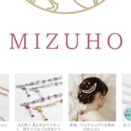
アルに
大人気！ 真ん中はマグネッ
振袖・ウェディングにお勧め
あり
ト、両サイドはゴム付きクリ
のかんざし