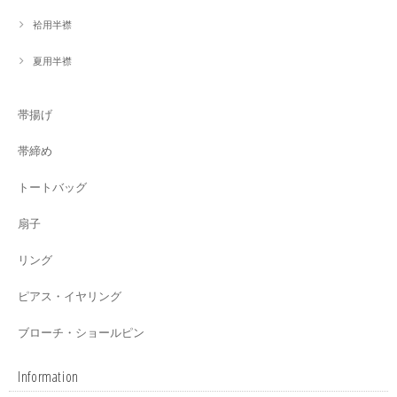
袷用半襟
夏用半襟
帯揚げ
帯締め
トートバッグ
扇子
リング
ピアス・イヤリング
ブローチ・ショールピン
Information