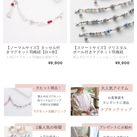
【ノーマルサイズ】タッセル付
【スマートサイズ】クリスタル
きマグネット羽織紐【白×赤】
ボール付きマグネット羽織紐
人気のマグネット羽織紐の新色です。 白×赤のシックな羽織紐。 小さな赤いコットンパールがポイントです。 真ん中はマグネット、両サイドがクリップになっている便利な羽織紐です。 ※両サイドはクリップ・カニカンよりお選びいただけます。 ※※※ MIZUHOのマグネット羽織紐【クリップ 】の特徴 ※※※ 【その１】 マグネット部分は断面の凹凸に合わせて「カチッ」とはめる簡単で使いやすいお作りです。 横からのチカラでは開きにくく、外れにくいため、使用中に簡単に開いてしまうことはありません。 （※開く時は横の隙間に爪を入れると簡単に開きます） 【その２】 両サイドはクリップとカニカンよりお選びいただけます。 クリップにはゴムが付いていて生地を傷めにくく、ずれにくくなっています。(ゴムはお外しにならないで下さい。) クリップでお好きな場所で留められるので乳の位置を気にすることなくお羽織をお召しになれます。 またお羽織だけでなく、ショールを留めたり、ボタンのないカーディガンなどお洋服にもご使用いただけます。 クリップは乳に通してもご使用いただけます。 ※カニカンをお選びいただいた場合は乳に通してのみご使用いただけます。 【その３】 シンプルなデザインでコーディネートしやすく帯回りを邪魔しません。 揺れる正絹タッセルは京都の組紐屋さんにオーダーで作っていただいています。 タッセルチャームは取り外し可能です。 【商品詳細】 【サイズ】 約17㎝ （クリップ・カニカンを含まない） 【素材】 コットンパール・金属・マグネット・正絹 両サイドはクリップタイプ・カニカンタイプよりお選びください。 商品はお箱に入れてお届けします。 大切な方へのギフトにもお勧めです。 ※こちらはノーマルサイズになります。
真ん中がマグネットになっているのでお羽織りの着脱が簡単にできます。 ※両サイドはクリップ・カニカンよりお選びいただけます。 いろいろなコーディネートに合わせやすいシンプルなデザインで、帯回りを邪魔しません。 綺麗なグラデーションのお色、揺れるクリスタルボールが華やかに装います。 クリスタルボールは取り外し可能です。 お色は５色からお選びいただけます。 両サイドは便利なゴム付きクリップをお選びいただくこともできます。 【商品詳細】 【サイズ】約15㎝（クリップ・カニカンを含まない） 【素 材】コットンパール、金属、ガラス 商品はオリジナルＢＯＸに入れてお届けさせていただきます。 大切な方へのギフトとしていかがでしょうか？ ※こちらはスマートサイズです。 ※※※ MIZUHOのマグネット羽織紐【クリップ 】の特徴 ※※※ 【その１】 マグネット部分は断面の凹凸に合わせて「カチッ」とはめる簡単で使いやすいお作りです。 横からのチカラでは開きにくく、外れにくいため、使用中に簡単に開いてしまうことはありません。 （※開く時は横の隙間に爪を入れると簡単に開きます） 【その２】 両サイドのクリップにはゴムが付いていて生地を傷めにくく、ずれにくくなっています。(ゴムは外さないでご使用下さい。) クリップでお好きな場所で留められるので乳の位置を気にすることなくお羽織をお召しになれます。 またお羽織だけでなく、ショールを留めたり、ボタンのないカーディガンなどお洋服にもご使用いただけます。 クリップは乳に通してもご使用いただけます。 ※両サイドはクリップとカニカンからお選びいただけます。カニカンをお選びいただいた場合は乳に通してお使い下さい。
¥9,900
¥9,900