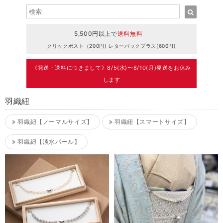
5,500円以上で
送料無料
クリックポスト（200円) レターパックプラス(600円)
《発送・送料につきまして》8/5(水)〜8/10(月)発送をお休み
します
羽織紐
羽織紐【ノーマルサイズ】
羽織紐【スマートサイズ】
羽織紐【淡水パール】