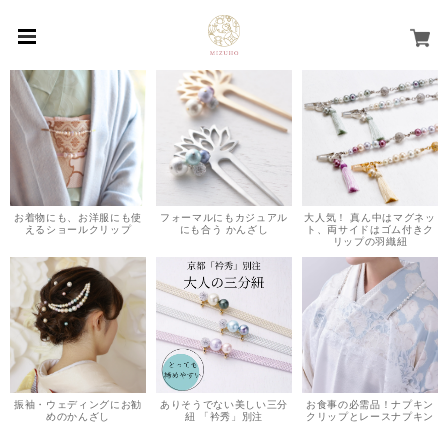
お着物にも、お洋服にも使
フォーマルにもカジュアル
大人気！ 真ん中はマグネッ
えるショールクリップ
にも合う かんざし
ト、両サイドはゴム付きク
リップの羽織紐
振袖・ウェディングにお勧
ありそうでない美しい三分
お食事の必需品！ナプキン
めのかんざし
紐 「衿秀」別注
クリップとレースナプキン