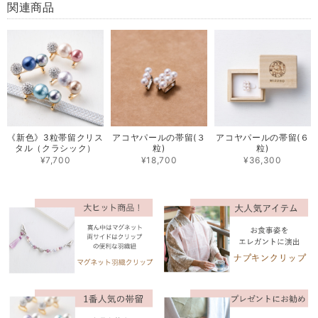
関連商品
《新色》3粒帯留クリス
アコヤパールの帯留(３
アコヤパールの帯留(６
タル（クラシック）
粒)
粒)
¥7,700
¥18,700
¥36,300