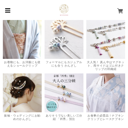
お着物にも、お洋服にも使
フォーマルにもカジュアル
大人気！ 真ん中はマグネッ
えるショールクリップ
にも合う かんざし
ト、両サイドはゴム付きク
リップの羽織紐
振袖・ウェディングにお勧
ありそうでない美しい三分
お食事の必需品！ナプキン
めのかんざし
紐 「衿秀」別注
クリップとレースナプキン