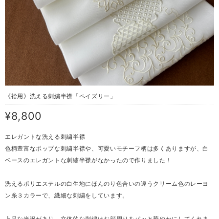
《袷用》洗える刺繍半襟「ペイズリー」
¥8,800
エレガントな洗える刺繍半襟
色柄豊富なポップな刺繍半襟や、可愛いモチーフ柄は多くありますが、白
ベースのエレガントな刺繍半襟がなかったので作りました！
洗えるポリエステルの白生地にほんのり色合いの違うクリーム色のレーヨ
ン糸３カラーで、繊細な刺繍をしています。
上品な光沢があり、立体的な刺繍はお顔周りをパッと華やかにしてくれま