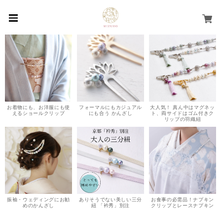
お着物にも、お洋服にも使
フォーマルにもカジュアル
大人気！ 真ん中はマグネッ
えるショールクリップ
にも合う かんざし
ト、両サイドはゴム付きク
リップの羽織紐
振袖・ウェディングにお勧
ありそうでない美しい三分
お食事の必需品！ナプキン
めのかんざし
紐 「衿秀」別注
クリップとレースナプキン