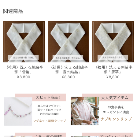
関連商品
《袷用》洗える刺繍半
《袷用》洗える刺繍半
《袷用》洗える刺繍半
襟「雪輪」
襟「雪の結晶」
襟「唐草」
¥8,800
¥8,800
¥8,800