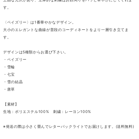
す。
〈ペイズリー〉は1番華やかなデザイン。
大小のエレガントな曲線が普段のコーディネートをより一層引き立てま
す。
デザインは5種類からお選び下さい。
・ペイズリー
・雪輪
・七宝
・雪の結晶
・唐草
【素材】
生地：ポリエステル100% 刺繍：レーヨン100%
※発送の際は小さく畳んでレターパックライトでお届けします。(送料無料)